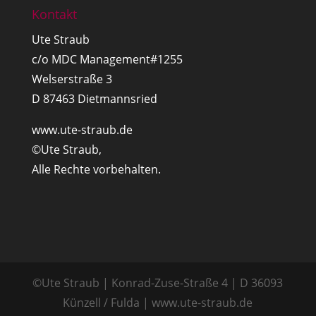
Kontakt
Ute Straub
c/o MDC Management#1255
Welserstraße 3
D 87463 Dietmannsried
www.ute-straub.de
©Ute Straub,
Alle Rechte vorbehalten.
©Ute Straub | Konrad-Zuse-Straße 4 | D 36093
Künzell / Fulda | www.ute-straub.de