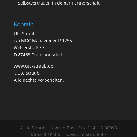
Selbstvertrauen in deiner Partnerschaft
Kontakt
Ute Straub
c/o MDC Management#1255
Welserstraße 3
D 87463 Dietmannsried
www.ute-straub.de
©Ute Straub,
Alle Rechte vorbehalten.
©Ute Straub | Konrad-Zuse-Straße 4 | D 36093
Künzell / Fulda | www.ute-straub.de